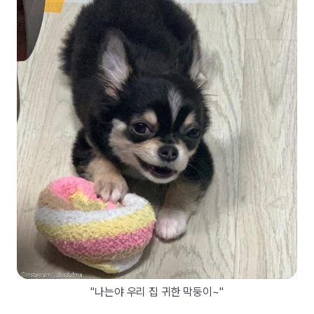
"나는야 우리 집 귀한 막둥이~"