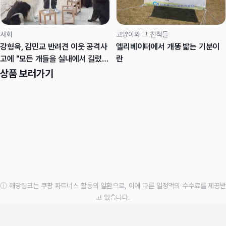
사회
고양이와 그 친척들
강형욱, 김민교 반려견 이웃 공격사
엘리베이터에서 개똥 밟는 기분이
고에 "모든 개들을 실내에서 길렀으
란
면.."
상품 보러가기
ⓘ 해당링크는 쿠팡 파트너스 활동의 일환으로, 이에 따른 일정액의 수수료를 제공받
고 있습니다.