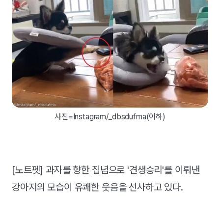
사진=Instagram/_dbsdufma(이하)
[노트펫] 과자를 향한 집념으로 '견생승리'를 이뤄낸
강아지의 모습이 유쾌한 웃음을 선사하고 있다.