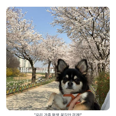
"우리 가족 평생 꽃길만 걷개!"