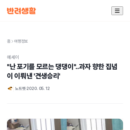
홈
여행정보
에세이
"난 포기를 모르는 댕댕이"..과자 향한 집념
이 이뤄낸 '견생승리'
노트펫
2020. 05. 12