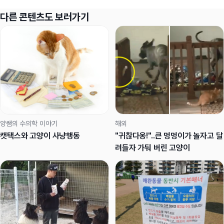
다른 콘텐츠도 보러가기
양쌤의 수의학 이야기
해외
캣택스와 고양이 사냥행동
"귀찮다옹!"..큰 멍멍이가 놀자고 달
려들자 가둬 버린 고양이