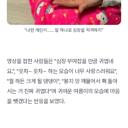
"나란 개린이…… 발 하나로 심장을 저격하지"
영상을 접한 사람들은 "심장 부여잡을 만큼 귀엽네
요.", "읏차~ 읏차~ 하는 모습이 너무 사랑스러워요",
"뭘 하든 크게 될 댕댕이", "봉지 앙 깨물어서 홱 돌아
서는 거 진짜 귀엽다"며 귀여운 여름이의 모습에 마음
을 뺏겼다는 반응을 보였다.