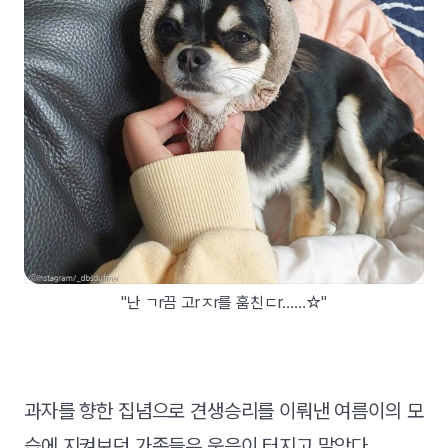
"난 ㄱr끔 고rㅈr를 훔친ㄷr……☆"
과자를 향한 집념으로 견생승리를 이뤄낸 여름이의 모
습에 지켜보던 가족들은 웃음이 터지고 말았다.