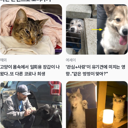
해외
에세이
고양이 몸속에서 일회용 장갑이 나
'관심+사랑'이 유기견에 미치는 영
왔다..또 다른 코로나 희생
향.."같은 멍멍이 맞아?"