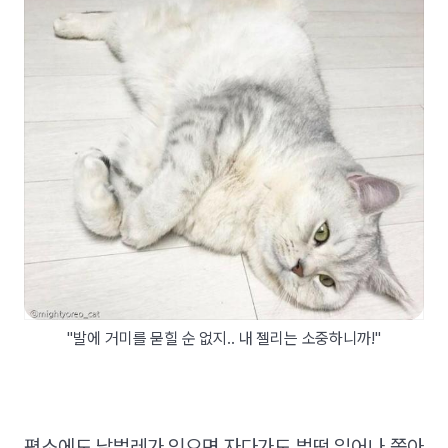
"발에 거미를 묻힐 순 없지.. 내 젤리는 소중하니까!"
평소에도 날벌레가 있으면 자다가도 벌떡 일어나 쫓아