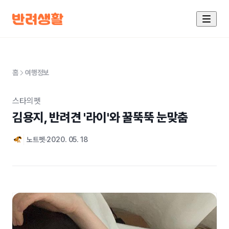
홈
여행정보
스타의펫
김용지, 반려견 '라이'와 꿀뚝뚝 눈맞춤
노트펫
2020. 05. 18