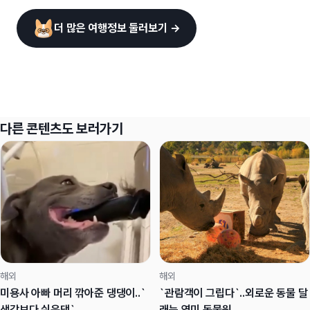
더 많은 여행정보 둘러보기 →
다른 콘텐츠도 보러가기
해외
해외
미용사 아빠 머리 깎아준 댕댕이..`
`관람객이 그립다`..외로운 동물 달
생각보다 쉬운댕`
래는 영미 동물원