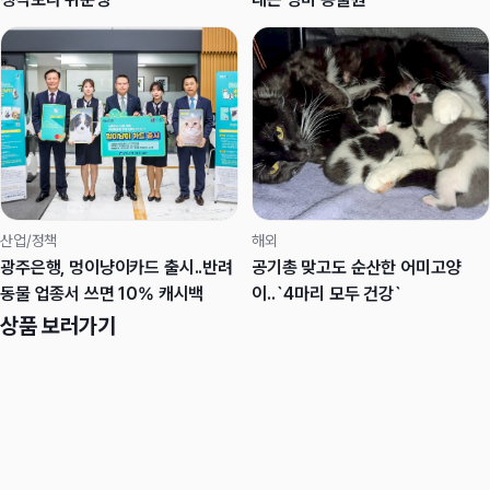
산업/정책
해외
광주은행, 멍이냥이카드 출시..반려
공기총 맞고도 순산한 어미고양
동물 업종서 쓰면 10% 캐시백
이..`4마리 모두 건강`
상품 보러가기