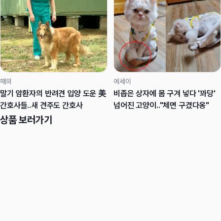
해외
에세이
말기 암환자의 반려견 입양 도운 美
비좁은 상자에 몸 구겨 넣다 '꽈당'
간호사들..새 견주도 간호사
넘어진 고양이.."체면 구겼다옹"
상품 보러가기