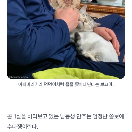
아빠바라기라 멍멍이처럼 졸졸 쫓아다닌다는 보끄미.
곧 1살을 바라보고 있는 남동생 안주는 엄청난 쫄보에
수다쟁이란다.