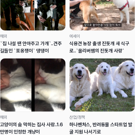
해외
에세이
`집 나설 땐 안아주고 가개`..견주
식용견 농장 출생 진돗개 새 식구
길들인 `포옹쟁이` 댕댕이
로..`올리버쌤의 진돗개 사랑`
해외
산업/정책
고양이의 숨 막히는 집사 사랑..1.6
하나벤처스, 반려동물 스타트업 발
만명이 인정한 개냥이
굴 지원 나서기로