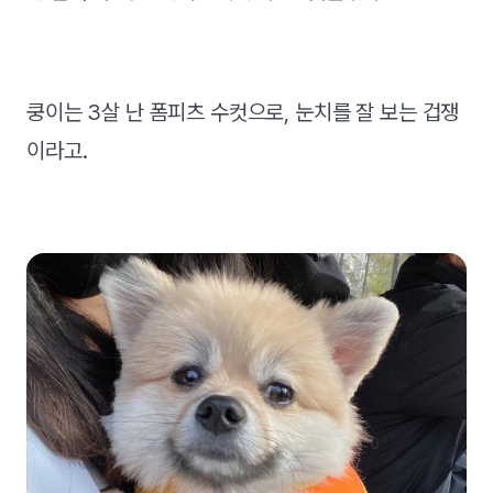
쿵이는 3살 난 폼피츠 수컷으로, 눈치를 잘 보는 겁쟁
이라고.