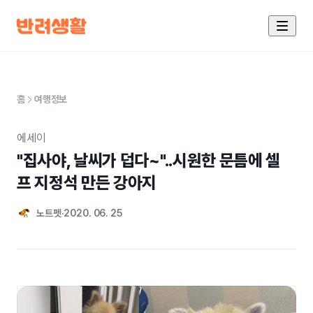
홈
여행정보
에세이
"집사야, 날씨가 덥다~"..시원한 문틈에 셀
프 지정석 만든 강아지
노트펫
2020. 06. 25