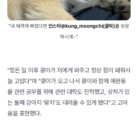
"내 매력에 빠졌다면
인스타@kung_moongchi(클릭)
를
방문
하시개~"
"힘든 일 이후 쿵이가 저에게 와주고 항상 힘이 돼줘서
늘 고맙다"며 "쿵이가 오고 나서 쿵이와 함께 애완동
물 관련 공부를 위해 관련 대학도 진학했고, 상처가 있
는 둘째 강아지 '뭉치'도 데려올 수 있게 됐다"고 고마
움을 표현했다.