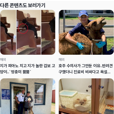
다른 콘텐츠도 보러가기
해외
해외
지가 피아노 치고 지가 놀란 겁보 고
호주 수의사가 그만둔 이유..반려견
양이..`멍충미 뿜뿜`
구했더니 진료비 비싸다고 욕설에
멱살잡이