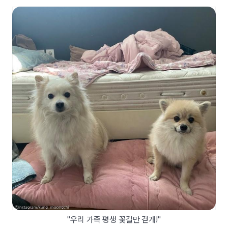
"우리 가족 평생 꽃길만 걷개!"