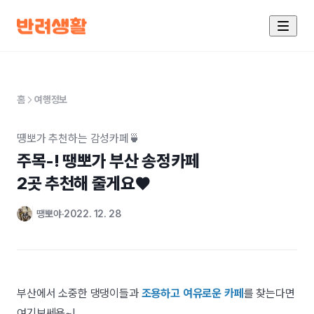
홈
여행정보
떙뽀가 추천하는 감성카페🍵
주목-! 땡뽀가 부산 송정카페 

2곳 추천해 줄게요♥
땡뽀야
2022. 12. 28
부산에서 소중한 댕댕이들과
조용하고 여유로운 카페
를 찾는다면
여기보쎄용~!