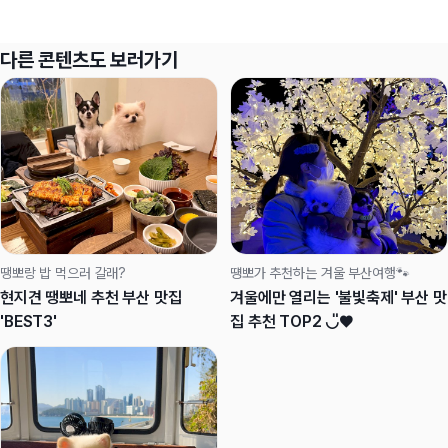
다른 콘텐츠도 보러가기
땡뽀랑 밥 먹으러 갈래?
떙뽀가 추천하는 겨울 부산여행🐾
현지견 땡뽀네 추천 부산 맛집
겨울에만 열리는 '불빛축제' 부산 맛
'BEST3'
집 추천 TOP2 ◡̎♥