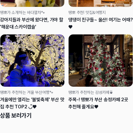
땡뽀가 소개하는 바다열차🐾
땡뽀 추천! 맛집&여행지
강아지들과 부산에 왔다면, 가야 할
댕댕이 친구들~ 울산! 여기는 어때?
'해운대 스카이캡슐'
♥
떙뽀가 추천하는 겨울 부산여행🐾
떙뽀가 추천하는 감성카페🍵
겨울에만 열리는 '불빛축제' 부산 맛
주목-! 땡뽀가 부산 송정카페 2곳
집 추천 TOP2 ◡̎♥
추천해 줄게요♥
상품 보러가기