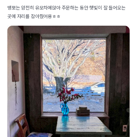
땡뽀는 얌전히 유모차에앉아 주문하는 동안 햇빛이 잘 들어오는
곳에 자리를 잡아줬어용ㅎㅎ