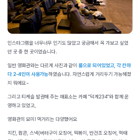
인스타그램을 너무너무 인기도 많았고 궁금해서 꼭 가보고 싶었
던 곳 중 한 곳이었습니다.
일반 영화관와는 다르게 사진과 같이
룸으로 되어있었고, 각 칸마
다 2-4인이 사용가능
하였습니다. 자연스럽게 거리두기 가능해졌
지 뭐에요~
그리고 티케슬 발권해 주는 매표소는 카페 "덕계234"와 함께 운
영하고 있었고,
영화관의 묘미! 먹거리는 다양했어요
치킨, 팝콘, 스낵(버터구이 오징어, 떡볶이, 반건조 오징어, 먹태