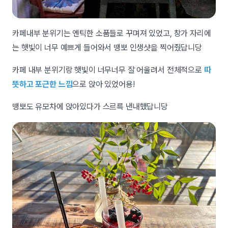
카페내부 분위기는 엔틱한 소품들로 꾸며져 있었고, 창가 자리에
는 햇빛이 너무 예쁘게 들어와서 땡뽀 인생샷을 찍어줬답니당
카페 내부 분위기랑 햇빛이 너무너무 잘 어울려서 전체적으로
따
뜻하고 포근한 느낌
으로 앉아 있었어용!
땡뽀도 유모차에 앉아있다가 스르륵 낸내했답니당