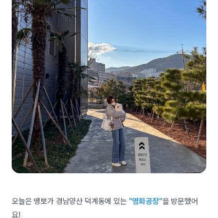
오늘은 땡뽀가 경남양산 덕계동에 있는
"영화공장"
을 방문했어
요!