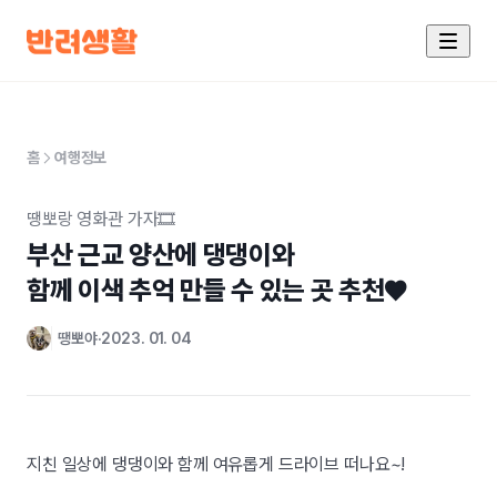
홈
여행정보
땡뽀랑 영화관 가자🎞️
부산 근교 양산에 댕댕이와 

함께 이색 추억 만들 수 있는 곳 추천♥
땡뽀야
2023. 01. 04
지친 일상에 댕댕이와 함께 여유롭게 드라이브 떠나요~!