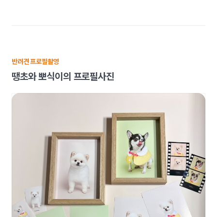
반려견 프로필촬영
땡초와 뽀식이의 프로필사진