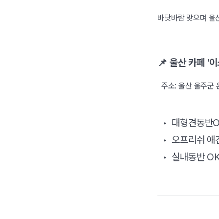
바닷바람 맞으며 울
📌 울산 카페 '이
주소: 울산 울주군 
• 대형견동반O
• 오프리쉬 애
• 실내동반 O