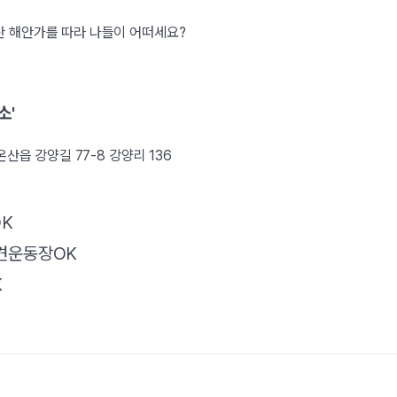
산 해안가를 따라 나들이 어떠세요?
소'
온산읍 강양길 77-8 강양리 136
K
견운동장OK
K