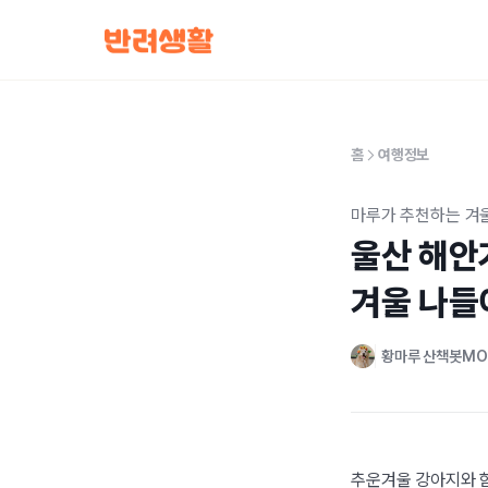
홈
여행정보
마루가 추천하는 겨울
울산 해안가
겨울 나들
황마루 산책봇M
추운겨울 강아지와 함