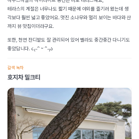
하우스하일의 하이라이트 공간은 바로 테라스예요,
테라스의 계절은 너무나도 짧기 때문에 야외를 즐기러 왔는데 생
각보다 훨씬 넓고 좋았어요. 멋진 소나무와 멀리 보이는 바다와 산
까지 뷰 맛집이더라구요.
또한, 천연 잔디밭도 잘 관리되어 있어 벨라도 중간중간 다니기도
좋았답니다.
૮₍˶ᵔ ᵕ ᵔ˶₎ა
갈색 녹차​​​​​
호지차 밀크티