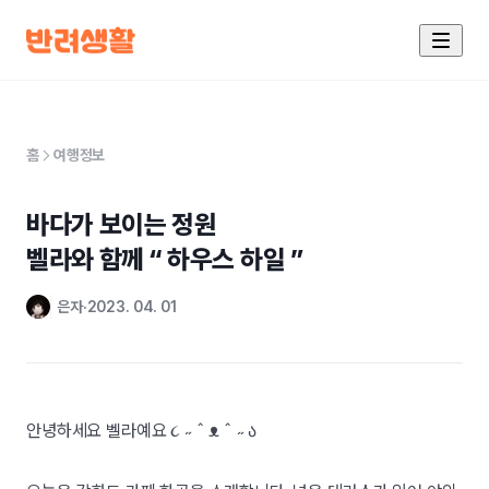
홈
여행정보
바다가 보이는 정원

벨라와 함께 “ 하우스 하일 ”
은자
2023. 04. 01
안녕하세요 벨라예요
૮ ˶ ˆ ᴥ ˆ ˶ ა