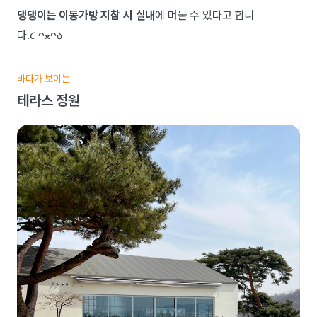
댕댕이는 이동가방 지참 시 실내
에 머물 수 있다고 합니
다.
૮ ᴖﻌᴖა
바다가 보이는
테라스 정원