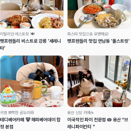
이탈리안 레스토랑 🍽️
파스타 맛집으로 유명해요!
펫프렌들리 비스트로 강릉 '세레니
펫프렌들리 맛집 연남동 '풀스트릿'
타'
귀염 뽀짝한 곰도리🧸
용산 신상 카페☕
테디베어카페 🐻 해피베어데이 합
이국적인 파이 전문점 🥧 용산 “브
정 본점
레니파이칸티 ”