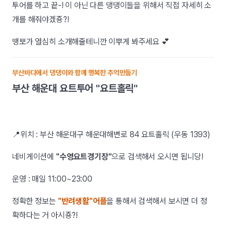
투어를 하고 끝-! 이 아닌 다른 댕댕이들을 위해서 직접 자세히 소
개를 해줘야겠죵?!
땡뽀가 열심히 소개해줄테니깐 이뿌게 봐주세요 💕
부산바다에서 댕댕이와 함께 행복한 추억만들기
부산 해운대 요트투어 "요트홀릭"
📍위치 : 부산 해운대구 해운대해변로 84 요트홀릭 (우동 1393)
네비게이션에
"수영요트경기장"
으로 검색해서 오시면 됩니당!
운영 : 매일 11:00~23:00
정확한 정보는
"반려생활"어플
을 통해서 검색해서 보시면 더 정
확하다는 거 아시죵?!