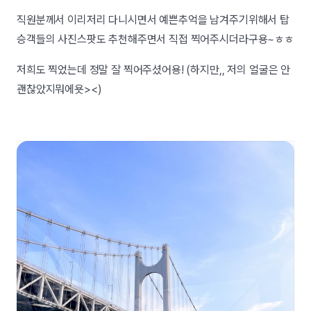
직원분께서 이리저리 다니시면서 예쁜추억을 남겨주기위해서 탑
승객들의 사진스팟도 추천해주면서 직접 찍어주시더라구용~ㅎㅎ
저희도 찍었는데 정말 잘 찍어주셨어용! (하지만,, 저의 얼굴은 안
괜찮았지뭐에욧><)