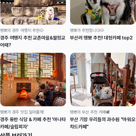
땡뽀의 경주 여행지 추천🐶
땡뽀가 추천합니다🐶
경주 여행지 추천 교촌마을&월정교
부산러 땡뽀 추천! 대형카페 top2
어때?
땡뽀가 경주 맛집 알려줄개!
땡뽀의 부산 추천 카페🕊️
경주 동반 식당 & 카페 추천 '아나타
부산 기장 우리들의 과수원 "아워오
카페/슬립피자'
차드카페"
상품 보러가기