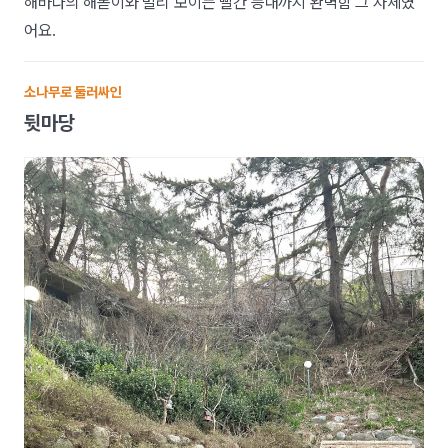
해바다의 해돋이와 멀리 보이는 빨간 등대까지 완벽함 그 자체였
어요.
소나무로 둘러싸인
뒷마당