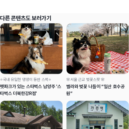
다른 콘텐츠도 보러가기
⭐국내 유일한 댕댕이 동반 스벅⭐
🌸서울 근교 벚꽃스팟 🌸
펫파크가 있는 스타벅스 남양주 '스
벨라와 벚꽃 나들이 “일산 호수공
타벅스 더북한강R점'
원”