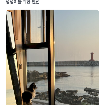
댕댕이를 위한 펜션