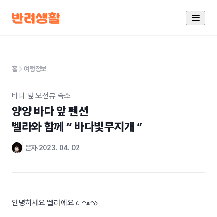
홈
여행정보
바다 앞 오션뷰 숙소
양양 바다 앞 펜션

벨라와 함께 “ 바다빛무지개 ”
은자
2023. 04. 02
안녕하세요 벨라예요
૮ ᴖﻌᴖა