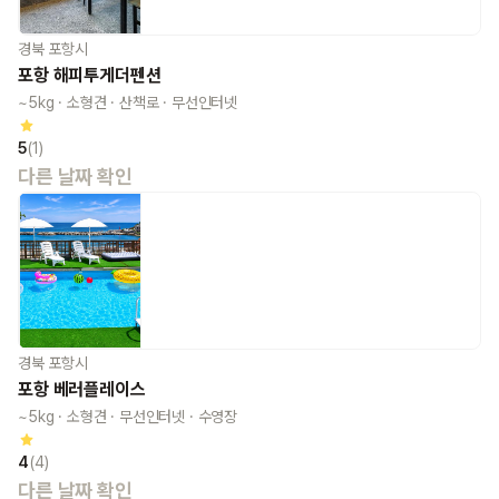
경북 포항시
포항 해피투게더펜션
~5kg · 소형견 · 산책로 · 무선인터넷
5
(1)
다른 날짜 확인
경북 포항시
포항 베러플레이스
~5kg · 소형견 · 무선인터넷 · 수영장
4
(4)
다른 날짜 확인