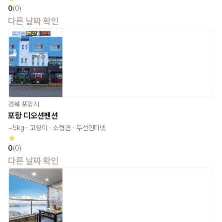
0
(0)
다른 날짜 확인
경북 포항시
포항 디오션펜션
~5kg · 고양이 · 소형견 · 무선인터넷
0
(0)
다른 날짜 확인