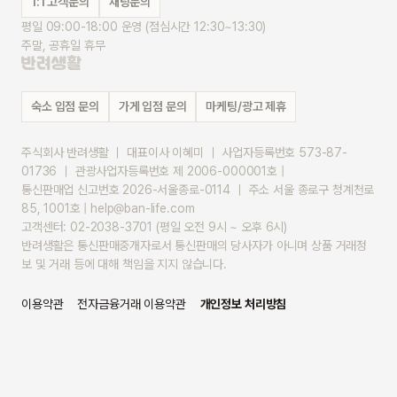
1:1 고객문의
채팅문의
평일 09:00-18:00 운영 (점심시간 12:30~13:30)
주말, 공휴일 휴무
숙소 입점 문의
가게 입점 문의
마케팅/광고 제휴
주식회사 반려생활 ｜ 대표이사 이혜미 ｜ 사업자등록번호 573-87-
01736 ｜ 관광사업자등록번호 제 2006-000001호 |
통신판매업 신고번호 2026-서울종로-0114 ｜ 주소 서울 종로구 청계천로 
85, 1001호 | help@ban-life.com
고객센터: 02-2038-3701 (평일 오전 9시 ~ 오후 6시)
반려생활은 통신판매중개자로서 통신판매의 당사자가 아니며 상품 거래정
보 및 거래 등에 대해 책임을 지지 않습니다.
이용약관
전자금융거래 이용약관
개인정보 처리방침