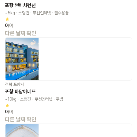
포항 썬비치펜션
~5kg · 소형견 · 무선인터넷 · 필수용품
0
(0)
다른 날짜 확인
경북 포항시
포항 마담아네뜨
~10kg · 소형견 · 무선인터넷 · 주방
0
(0)
다른 날짜 확인