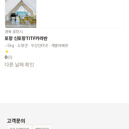
경북 포항시
포항 신포항TITF카라반
~5kg · 소형견 · 무선인터넷 · 개별바베큐
0
(0)
다른 날짜 확인
고객문의