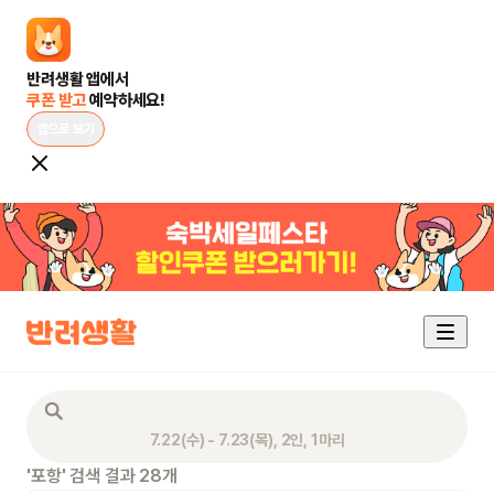
쿠폰 받고 
예약하세요!
앱으로 보기
7.22(수) - 7.23(목), 2인, 1마리
'포항' 검색 결과 28개