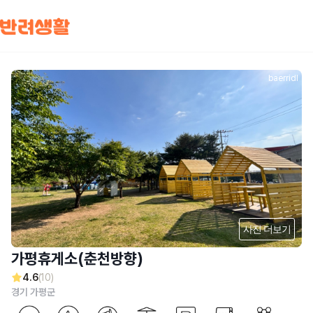
baerridl
사진 더보기
가평휴게소(춘천방향)
4.6
(10)
경기 가평군