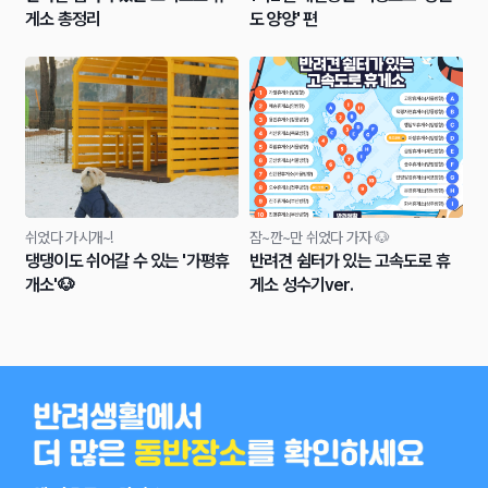
게소 총정리
도 양양' 편
쉬었다 가시개~!
잠~깐~만 쉬었다 가자 🐶
댕댕이도 쉬어갈 수 있는 '가평휴
반려견 쉼터가 있는 고속도로 휴
개소'🐶
게소 성수기ver.