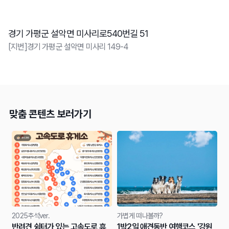
경기 가평군 설악면 미사리로540번길 51
[지번]경기 가평군 설악면 미사리 149-4
맞춤 콘텐츠 보러가기
2025추석ver.
가볍게 떠나볼까?
반려견 쉼터가 있는 고속도로 휴
1박2일 애견동반 여행코스 '강원