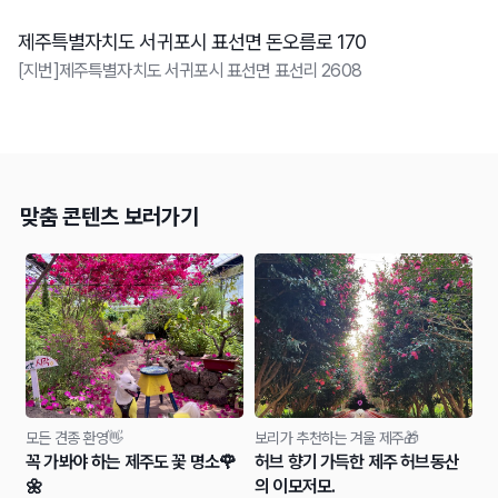
제주특별자치도 서귀포시 표선면 돈오름로 170
[지번]제주특별자치도 서귀포시 표선면 표선리 2608
맞춤 콘텐츠 보러가기
모든 견종 환영👋
보리가 추천하는 겨울 제주🎁
꼭 가봐야 하는 제주도 꽃 명소🌹
허브 향기 가득한 제주 허브동산
🌼
의 이모저모.