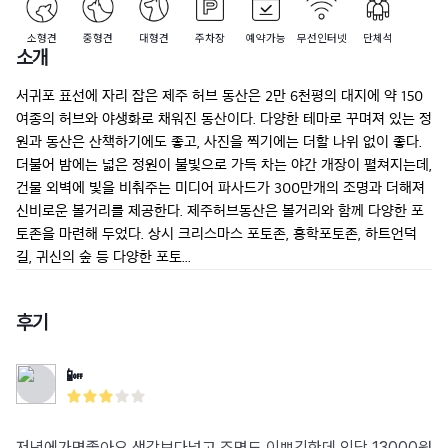
소형견
중형견
대형견
주차장
예약가능
무선인터넷
단체석
소개
서귀포 표선에 자리 잡은 제주 허브 동산은 2만 6천평의 대지에 약 150
여종의 허브와 야생화로 채워진 동산이다. 다양한 테마로 꾸며져 있는 정
원과 동산은 산책하기에도 좋고, 사진을 찍기에는 더할 나위 없이 좋다. 
더불어 밤에는 넓은 정원이 불빛으로 가득 차는 야간 개장이 펼쳐지는데, 
건물 외벽에 빛을 비춰주는 미디어 파사드가 300만개의 조명과 더해져 
신비로운 볼거리를 제공한다. 제주허브동산은 볼거리와 함께 다양한 포
토존을 마련해 두었다. 상시 크리스마스 포토존, 홍학포토존, 하트언덕
길, 귀신의 숲 등 다양한 포토...
후기
📴
저녁에가면좋아요 생각보다넓고 조명도 이쁘긴한데 인당 13000원