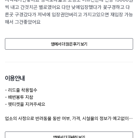
씩 내고 간것치곤 별로였어요 다만 낮에입장했다가 꽃구경하고 다
른곳 구경갔다가 저녁에 입장권안버리고 가지고있으면 재입장 가능
해서 그건좋았어요
앱에서 더 많은 후기 보기
이용안내
- 리드줄 착용필수

- 배변봉투 지참

- 펫티켓을 지켜주세요
업소의 사정으로 반려동물 동반 여부, 가격, 시설물의 정보가 예고없이 
변경될수 있습니다. 

방문 전에 전화문의 해주세요.
앱에서 더 자세히 보기