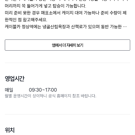
머리까지 쏙 들어가게 넣고 탑승이 가능합니다.  

미리 준비 못한 경우 매표소에서 케이지 대여 가능하나 준비 수량이 제
한적인 점 참고해주세요. 

케이블카 정상역에는 냉골산림욕장과 산책로가 있으며 동반 가능한 식
당&카페도 있습니다. 

케이블카 영업구역, 케이블카 타고 올라가서 건물기준 반원정도, 나무데
앱에서 더 자세히 보기
크 공사해놓은곳까지 리드줄로 동반 가능합니다.

그 외의 지역은 국립공원 구역으로 동반 출입이 불가합니다.
업소의 사정으로 반려동물 동반 여부, 가
영업시간
매일
09:30~17:00
월별 운영시간이 상이하니 공식 홈페이지 참조 바랍니다.
위치