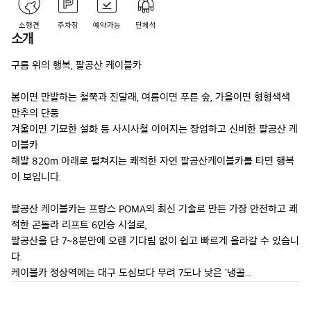
소형견
주차장
예약가능
단체석
소개
구름 위의 행복, 팔공산 케이블카

봄이면 만발하는 철쭉과 진달래, 여름이면 푸른 숲, 가을이면 형형색색 
만추의 단풍

겨울이면 기묘한 설화 등 사시사철 이어지는 장엄하고 신비한 팔공산 케
이블카

해발 820m 아래로 펼쳐지는 쾌적한 자연 팔공산케이블카를 타면 행복
이 보입니다.

팔공산 케이블카는 프랑스 POMA의 최신 기술로 만든 가장 안전하고 쾌
적한 곤돌라 리프트 6인승 시설로,

팔공산을 단 7~8분만에 오랜 기다림 없이 쉽고 빠르게 올라갈 수 있습니
다.

케이블카 정상역에는 대구 도심보다 무려 7도나 낮은 '냉골...