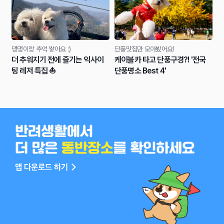
댕댕이랑 추억 쌓아요 :)
단풍맛집만 모아봤어요!
더 추워지기 전에 즐기는 익사이
케이블카 타고 단풍구경?! '전국
팅 레저 특집 ⛵️
단풍명소 Best 4'