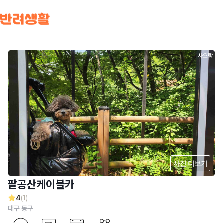
사오랑
사진 더보기
팔공산케이블카
4
(1)
대구 동구