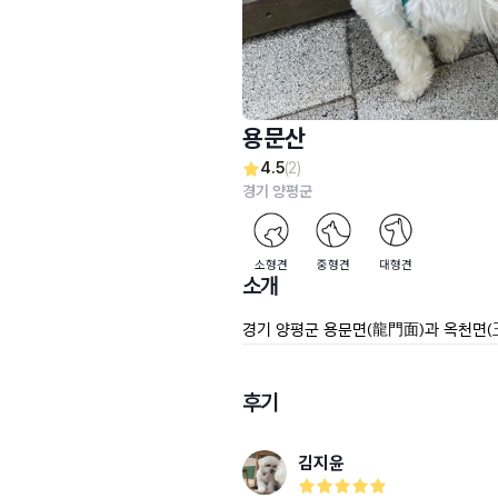
용문산
4.5
(2)
경기 양평군
소형견
중형견
대형견
소개
경기 양평군 용문면(龍門面)과 옥천면(玉
후기
김지윤