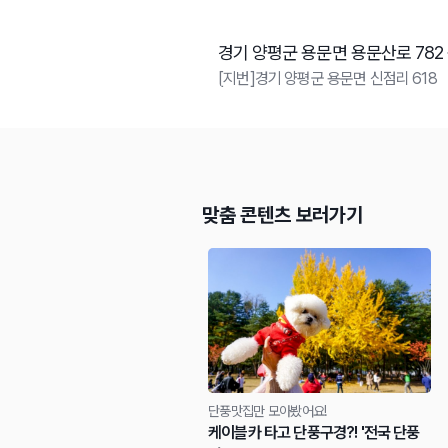
경기 양평군 용문면 용문산로 782
[지번]경기 양평군 용문면 신점리 618
맞춤 콘텐츠 보러가기
단풍맛집만 모아봤어요!
케이블카 타고 단풍구경?! '전국 단풍