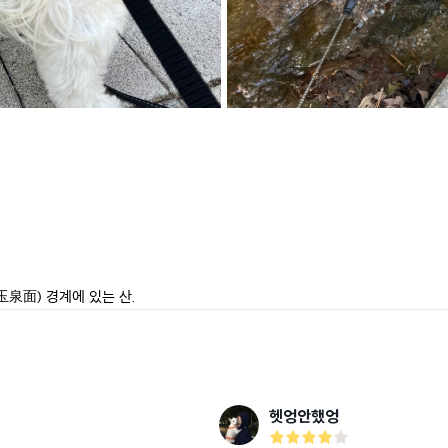
泉面) 경계에 있는 산.
헷엉안했엉