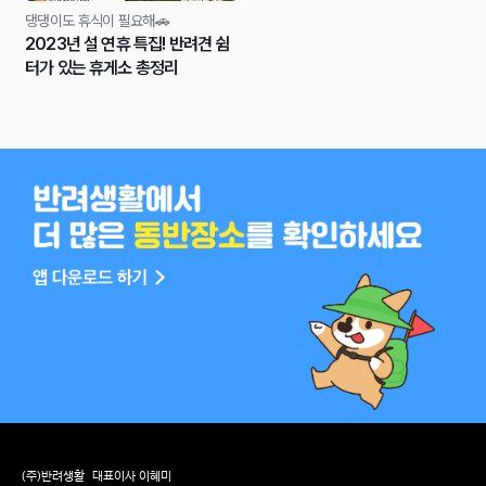
댕댕이도 휴식이 필요해🚗
2023년 설 연휴 특집! 반려견 쉼
터가 있는 휴게소 총정리
(주)반려생활
대표이사 이혜미