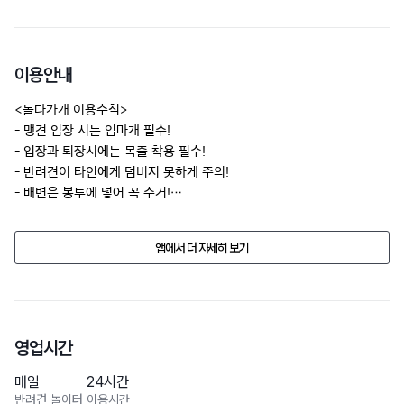
이용안내
<놀다가개 이용수칙>

- 맹견 입장 시는 입마개 필수!

- 입장과 퇴장시에는 목줄 착용 필수!

- 반려견이 타인에게 덤비지 못하게 주의!

- 배변은 봉투에 넣어 꼭 수거!
업소의 사정으로 반려동물 동반 여부, 가격, 시설물의 정보가 예고없이 
앱에서 더 자세히 보기
변경될수 있습니다. 

방문 전에 전화문의 해주세요.
영업시간
매일
24시간
반려견 놀이터 이용시간