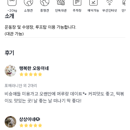
~20kg
소형견
중형견
단독대관
주차장
예약가능
무선인터넷
단체
소개
운동장 및 수영장, 루프탑 이용 가능합니다.

(대관 가능)
후기
행복한 오둥이네
포메라니안 외 2마리
비숑애들 미용가고 오랜만에 머루랑 데이트🐾 커피맛도 좋고, 떡볶
이도 맛있는 곳! 날 좋는 날 떠나기 딱 좋다!
상상이네🐶