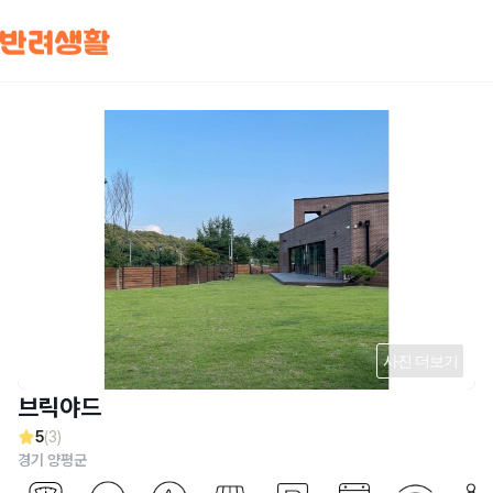
사진 더보기
브릭야드
5
(3)
경기 양평군