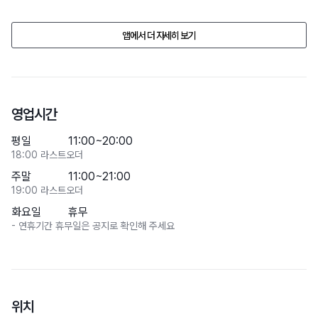
- 반려견의 배설물은 비치되어 있는 봉투를 이용하여 보호자분께서 직접 
치워주세요.

앱에서 더 자세히 보기
- 실내외 계단 이용 시 리드줄을 사용하여 주시거나 안고 이동해 주세요.
업소의 사정으로 반려동물 동반 여부, 가격, 시설물의 정보가 예고없이 
변경될수 있습니다. 

방문 전에 전화문의 해주세요.
영업시간
평일
11:00~20:00
18:00 라스트오더
주말
11:00~21:00
19:00 라스트오더
화요일
휴무
- 연휴기간 휴무일은 공지로 확인해 주세요
위치