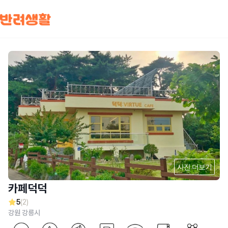
사진 더보기
카페덕덕
5
(2)
강원 강릉시