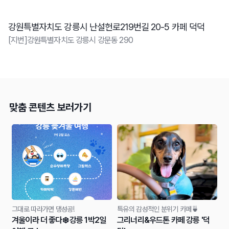
강원특별자치도 강릉시 난설헌로219번길 20-5 카페 덕덕
[지번]강원특별자치도 강릉시 강문동 290
맞춤 콘텐츠 보러가기
그대로 따라가면 댕성공!
특유의 감성적인 분위기 카페🍵
겨울이라 더 좋다❄️ 강릉 1박2일
그리너리&우드톤 카페 강릉 '덕