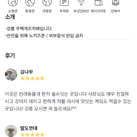
소형견
중형견
대형견
주차장
무선인터넷
테이크아웃
단체석
소개
-강릉 주택개조카페입니다.

-안전을 위해 노키즈존 / 외부음식 반입 금지
후기
김나꾸
이곳은 반려동물과 편히 쉴수잇는 곳입니다 사장님도 매우 친절하
시고 강아지 데리고 편하게 차를 마시며 맛잇는 케잌도 먹을수 있는
곳입니다! 강릉 오시면 꼭 들르세요!^^
말도안대