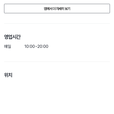
-마당 잔디 유박비료로 인해 반려동물 산책과 배변활동은 바깥 도로변 
앱에서 더 자세히 보기
이용 부탁드립니다.

-보호자의 부주의로 발생한 반려견과 관련된 안전사고는 일체 책임지지 
않습니다.
업소의 사
영업시간
매일
10:00~20:00
위치