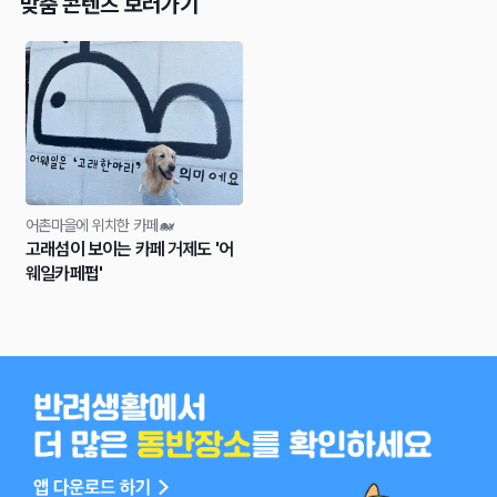
맞춤 콘텐츠 보러가기
어촌마을에 위치한 카페🐋
고래섬이 보이는 카페 거제도 '어
웨일카페펍'