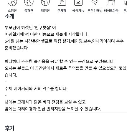
소형견
중형견
대형견
주차장
예약가능
무선인터넷
테이크아웃
단체
소개
부모님이 하셧던 '친구횟집' 이

어웨일카페:펍 이란 이름으로 새롭게 시작합니다.

5개월 넘는 시간동안 셀프로 직접 철거.페인팅.보수.인테리어하며 손수 
준비했습니다.

하나하나 소소한 즐거움을 공유 할 수 있는 공간으로 꾸몄습니다.

오시는 분들도 이 공간안에서 새로운 추억들을 만들 수 있으셨으면 좋겠
습니다.

-

수제 베이커리와 커피.맥주를 합니다.

-

낮에는 고래섬과 맑은 바다 전경을 보실 수 있고

밤에는 다리야경과 진한 빈티지함을 느끼실 수 있습니다.
후기