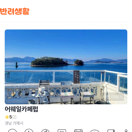
사진 더보기
어웨일카페펍
5
(2)
경남 거제시