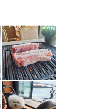
포키어머님
Hy
Hy