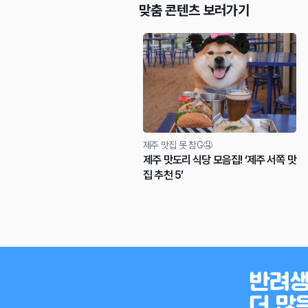
맞춤 콘텐츠 보러가기
제주 맛집 못 참G🤤
제주 맛도리 식당 모음집! ‘제주 서쪽 맛
집 추천 5’