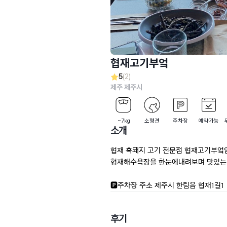
협재고기부엌
5
(2)
제주 제주시
~7kg
소형견
주차장
예약가능
소개
협재 흑돼지 고기 전문점 협재고기부엌입
협재해수욕장을 한눈에내려보며 맛있는 
🅿️주차장 주소 제주시 한림읍 협재1길1
후기