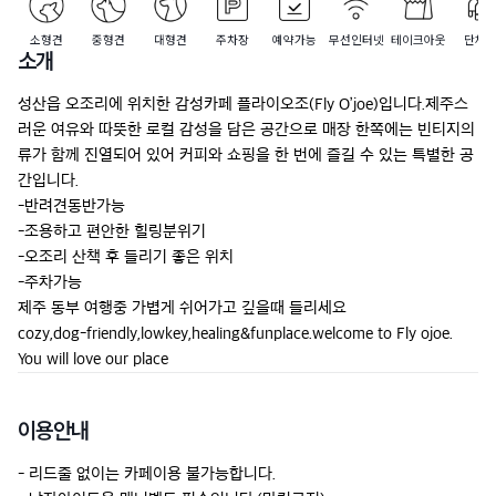
소형견
중형견
대형견
주차장
예약가능
무선인터넷
테이크아웃
단체
소개
성산읍 오조리에 위치한 감성카페 플라이오조(Fly O’joe)입니다.제주스
러운 여유와 따뜻한 로컬 감성을 담은 공간으로 매장 한쪽에는 빈티지의
류가 함께 진열되어 있어 커피와 쇼핑을 한 번에 즐길 수 있는 특별한 공
간입니다.

-반려견동반가능

-조용하고 편안한 힐링분위기

-오조리 산책 후 들리기 좋은 위치

-주차가능

제주 동부 여행중 가볍게 쉬어가고 깊을때 들리세요

cozy,dog-friendly,lowkey,healing&funplace.welcome to Fly ojoe. 
You will love our place
이용안내
- 리드줄 없이는 카페이용 불가능합니다.
