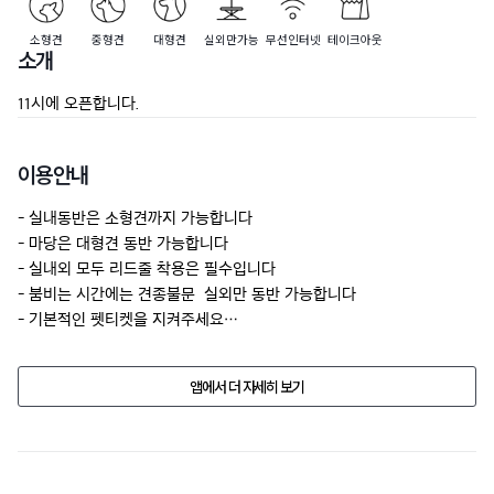
소형견
중형견
대형견
실외만가능
무선인터넷
테이크아웃
소개
11시에 오픈합니다.
이용안내
- 실내동반은 소형견까지 가능합니다

- 마당은 대형견 동반 가능합니다

- 실내외 모두 리드줄 착용은 필수입니다

- 붐비는 시간에는 견종불문  실외만 동반 가능합니다

- 기본적인 펫티켓을 지켜주세요
업소의 사정으로 반려동물 동반 여부, 가격, 시설물의 정보가 예고없이 
앱에서 더 자세히 보기
변경될수 있습니다.

방문 전에 전화문의 해주세요.