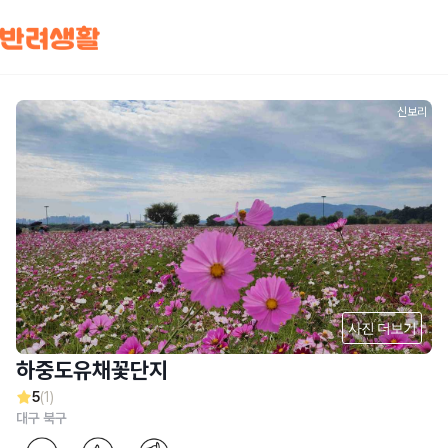
신보리
사진 더보기
하중도유채꽃단지
5
(1)
대구 북구