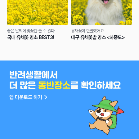
좋은 날씨에 벚꽃만 볼 수 없다.
유채꽃이 만발했어요!
국내 유채꽃 명소 BEST3!
대구 유채꽃밭 명소 <하중도>