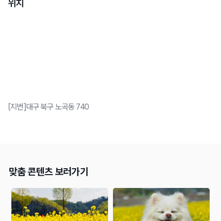
위치
[지번]대구 북구 노곡동 740
맞춤 콘텐츠 보러가기