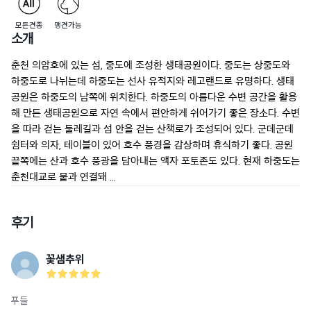
모든견종
맹견가능
소개
춘천 의암호에 있는 섬, 중도에 조성한 생태공원이다. 중도는 상중도와 
하중도로 나뉘는데 하중도는 선사 유적지와 레고랜드로 유명하다. 생태
공원은 하중도의 남쪽에 위치한다. 하중도의 아름다운 수변 공간을 활용
해 만든 생태공원으로 자연 속에서 편안하게 쉬어가기 좋은 장소다. 수변
을 따라 걷는 둘레길과 섬 안을 걷는 산책로가 조성되어 있다. 군데군데 
쉼터와 의자, 테이블이 있어 호수 풍경을 감상하며 휴식하기 좋다. 공원 
끝쪽에는 산과 호수 풍광을 담아내는 액자 포토존도 있다. 현재 하중도는 
춘천대교로 뭍과 연결돼 ...
후기
꽃샘추위
푸들