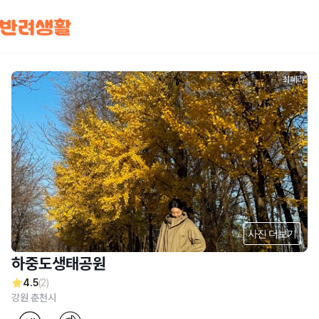
최혜리
사진 더보기
하중도생태공원
4.5
(2)
강원 춘천시