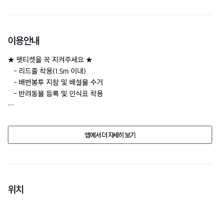
이용안내
★ 펫티켓을 꼭 지켜주세요 ★

   - 리드줄 착용(1.5m 이내)

   - 배변봉투 지참 및 배설물 수거  

   - 반려동물 등록 및 인식표 착용
업소의 사정으로 반려동물 동반 여부, 가격, 시설물의 정보가 예고없이 
변경될수 있습니다.

앱에서 더 자세히 보기
방문 전에 전화문의 해주세요.
위치