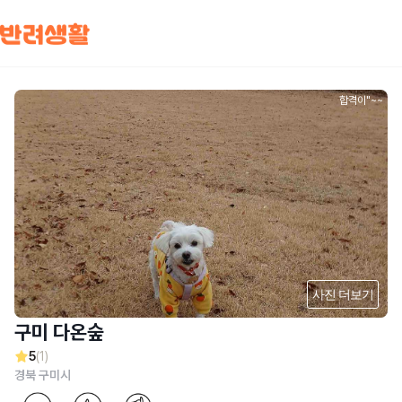
합격이"~~
사진 더보기
구미 다온숲
5
(1)
경북 구미시