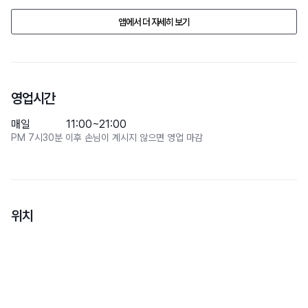
6. 다른 이용자들에게 위협을 주는 고성방가 및 불쾌한 행동을 삼가해 주
앱에서 더 자세히 보기
십시오.

7. 다른 반려견들과의 마찰(싸움)이 없도록 주의해 주십시오. 사고 발생 
시 모든 책임은 보호자님
영업시간
매일
11:00~21:00
PM 7시30분 이후 손님이 계시지 않으면 영업 마감
위치