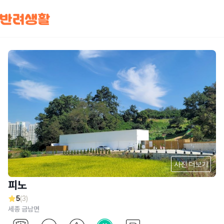
사진 더보기
피노
5
(3)
세종 금남면