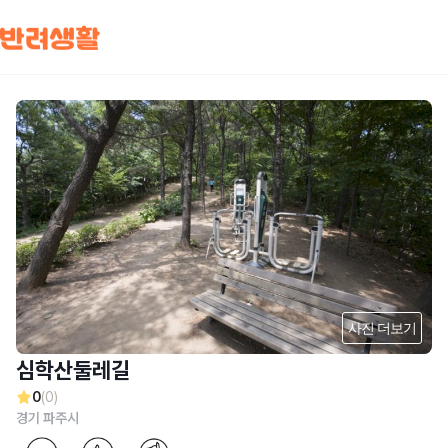
사진 더보기
심학산둘레길
0
(0)
경기 파주시