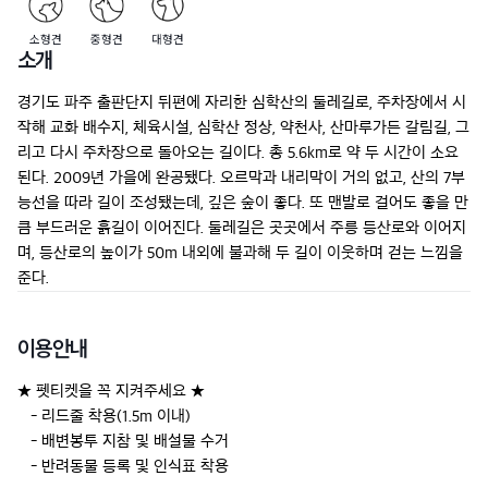
소형견
중형견
대형견
소개
경기도 파주 출판단지 뒤편에 자리한 심학산의 둘레길로, 주차장에서 시
작해 교화 배수지, 체육시설, 심학산 정상, 약천사, 산마루가든 갈림길, 그
리고 다시 주차장으로 돌아오는 길이다. 총 5.6km로 약 두 시간이 소요
된다. 2009년 가을에 완공됐다. 오르막과 내리막이 거의 없고, 산의 7부 
능선을 따라 길이 조성됐는데, 깊은 숲이 좋다. 또 맨발로 걸어도 좋을 만
큼 부드러운 흙길이 이어진다. 둘레길은 곳곳에서 주릉 등산로와 이어지
며, 등산로의 높이가 50m 내외에 불과해 두 길이 이웃하며 걷는 느낌을 
준다.
이용안내
★ 펫티켓을 꼭 지켜주세요 ★

   - 리드줄 착용(1.5m 이내)

   - 배변봉투 지참 및 배설물 수거  

   - 반려동물 등록 및 인식표 착용