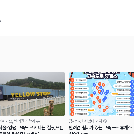
2
쉬어가요, 반려견과 함께 🚗
잠~깐~만 쉬었다 가자 🐶
서울-양평 고속도로 지나는 길 펫프렌
반려견 쉼터가 있는 고속도로 휴게소