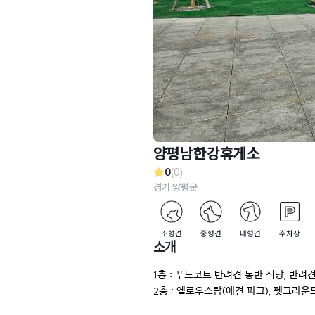
양평남한강휴게소
0
(0)
경기 양평군
소형견
중형견
대형견
주차장
소개
1층 : 푸드코트 반려견 동반 식당, 반려견
2층 : 옐로우스탑(애견 파크), 펫그라운