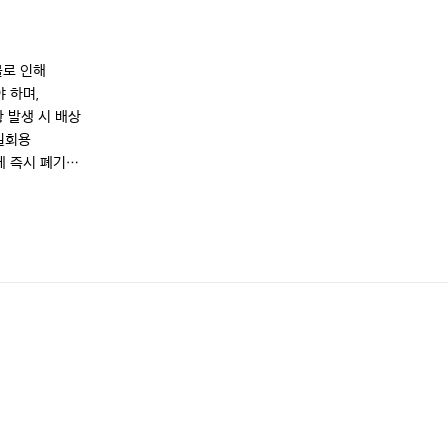
 인해 

하며, 

 발생 시 배상

회용 

 즉시 폐기

서 반려동물을 

려동물 음식물 

 외에서는 상시 
