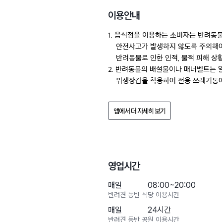
이용안내
1. 음식점을 이용하는 소비자는 반려동물로
    안전사고가 발생하지 않도록 주의해야 
    반려동물로 인한 인적, 물적 피해 상황
2. 반려동물의 배설물이나 매너벨트는 일
    위생장갑을 착용하여 전용 쓰레기통에
3. 화장실 등 소비자가 사용하는 공간에
    씻기는 행위 금지

앱에서 더 자세히 보기
4. 소비자는 사람이 사용하는 식기에 반
    제공 금지

5. 반려동물 전용 공간 (의자, 케이지 등)
    목줄을 착용하고 대형견의 경우 반
영업시간
매일
08:00~20:00
반려견 동반 식당 이용시간
매일
24시간
반려견 동반 공원 이용시간