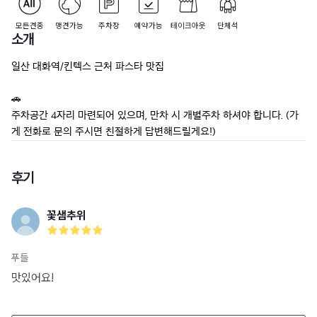
모든견종
맹견가능
주차장
예약가능
테이크아웃
단체석
소개
일산 대화역/킨텍스 근처 파스타 맛집

🚗

주차공간 4자리 마련되어 있으며, 만차 시 개별주차 하셔야 합니다. (가
게 전화로 문의 주시면 친절하게 답변해드릴게요!)
후기
꽃샘추위
푸들
맛있어요!