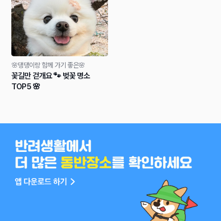
🌸댕댕이랑 함께 가기 좋은🌸
꽃길만 걷개요 🐾 벚꽃 명소
TOP5 🌸