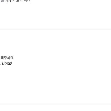
 들어가 먹고 마시며
어해주세요

있어요!

격, 시설물의 정보가 예고없이 변경될수 있습니다.
