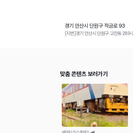
경기 안산시 단원구 적금로 93
[지번]경기 안산시 단원구 고잔동 289-
맞춤 콘텐츠 보러가기
세라티 익스프레스 🚅