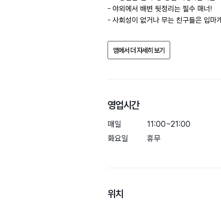
- 야외에서 배변 뒷정리는 필수 매너! 

- 사회성이 없거나 무는 친구들은 입마
업소의 사정으로 반려동물 동반 여부, 가
앱에서 더 자세히 보기
방문 전에 전화문의 해주세요.
영업시간
매일
11:00~21:00
화요일
휴무
위치