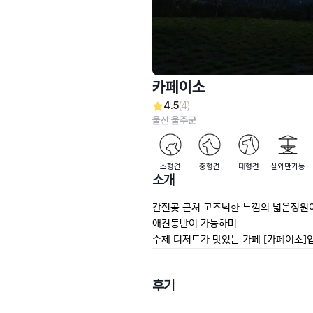
카페이소
4.5
(4)
울산 울주군
소형견
중형견
대형견
실외만가능
소개
간절곶 근처 고즈넉한 느낌의 넓은정원이
애견동반이 가능하며

수제 디저트가 맛있는 카페 [카페이소]
후기