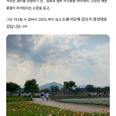
저희는 경주를 방문하기 전, 첨성대 옆에 작약꽃밭 부터해서 다양한 예쁜
꽃들이 피어있다는 소문을 듣고,
도봉서당에 갔다가 첨성대로
그냥 지나칠 수 없어서 고민도 하지 않고
갔답니당~!
💛