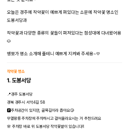
오늘은 경주에 작약꽃이 예쁘게 펴있다는 소문에 작약꽃 명소인
도봉서당과
작약꽃과 다양한 종류의 꽃들이 펴져있다는 첨성대에 다녀왔어용
🐶
땡뽀가 명소 소개해 줄테니 예쁘게 지켜봐 주세용~
💛
작약꽃 명소
1. 도봉서당
📍경주 도봉서당
경북 경주시 서악4길 58
🅿️
주차공간이 있지만, 골목길이라 좁아요🥲
무열왕릉 주차장에 주차하시고 걸어올라오시는 거 추천드려요
🌸 주차장 바로 위 도봉서당 작약꽃밭이 있습니다!!