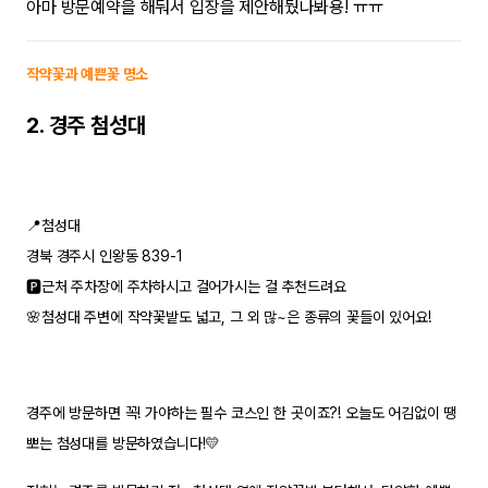
아마 방문예약을 해둬서 입장을 제안해뒀나봐용! ㅠㅠ
작약꽃과 예쁜꽃 명소
2. 경주 첨성대
📍첨성대
경북 경주시 인왕동 839-1
🅿️근처 주차장에 주차하시고 걸어가시는 걸 추천드려요
🌸첨성대 주변에 작약꽃밭도 넓고, 그 외 많~은 종류의 꽃들이 있어요!
경주에 방문하면 꼭! 가야하는 필수 코스인 한 곳이죠?! 오늘도 어김없이 땡
뽀는 첨성대를 방문하였습니다!
💛