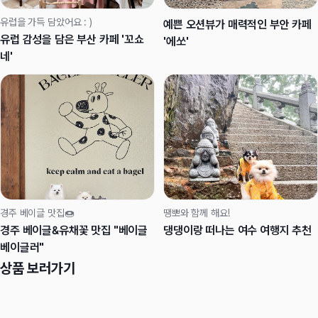
유럽을 가득 담았어요 : )
예쁜 오션뷰가 매력적인 부안 카페
유럽 감성을 담은 부산 카페 '꼬쇼
'에쏘'
네'
경주 베이글 맛집🍩
땡뽀와 함께 해요!
경주 베이글&유채꽃 맛집 "베이글
댕댕이랑 떠나는 여수 여행지 추천
베이글러"
상품 보러가기