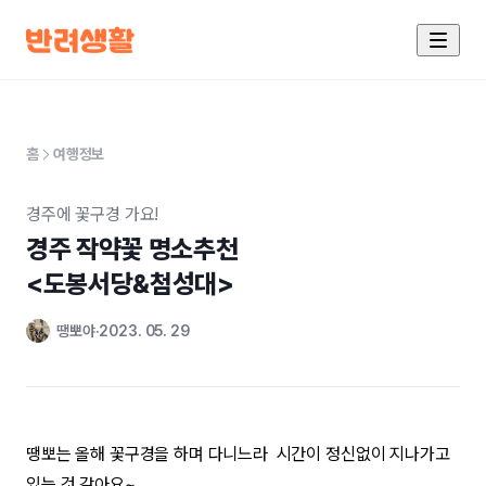
홈
여행정보
경주에 꽃구경 가요!
경주 작약꽃 명소추천

<도봉서당&첨성대>
땡뽀야
2023. 05. 29
땡뽀는 올해 꽃구경을 하며 다니느라 시간이 정신없이 지나가고
있는 것 같아요~