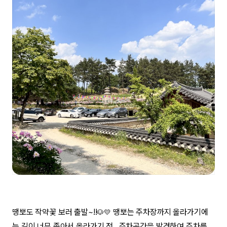
땡뽀도 작약꽃 보러 출발~!!
땡뽀는 주차장까지 올라가기에
🐶💛
는 길이 너무 좁아서 올라가기 전, 주차공간을 발견하여 주차를