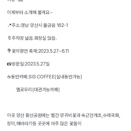
이제부터 소개해 볼게요~
📍주소:경남 양산시 물금읍 162-1
🔖주차장 넓음.화장실 많음.
💐꽃의향연 축제:2023.5.27~6.11
📸방문일:2023.5.27일
☕️동반카페:SIS COFFEE(실내동반가능)
옐로우리(대관가능카페)
이곳 양산 황산공원에는 빨간 양귀비꽃과 숙근안개초,수레국화,
장미,해바라기등 곳곳에 아주 많은 꽃들이