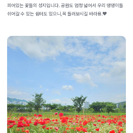
피어있는 꽃들의 성지입니다. 공원도 엄청 넓어서 우리 댕댕이들
쉬어갈 수 있는 쉼터도 있으니,꼭 들러보시길 바라용.🧡