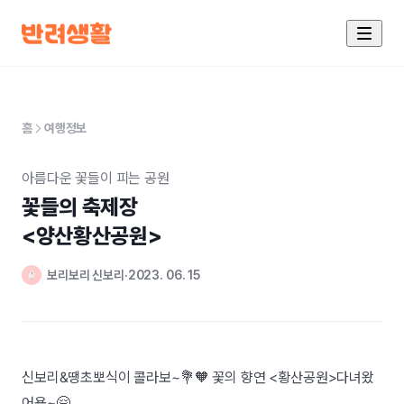
홈
여행정보
아름다운 꽃들이 피는 공원
꽃들의 축제장 

<양산황산공원>
보리보리 신보리
2023. 06. 15
신보리&땡초뽀식이 콜라보~💐🧡 꽃의 향연 <황산공원>다녀왔
어용~🤗