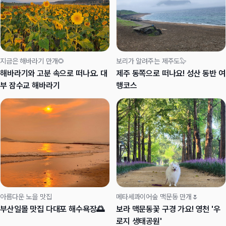
지금은 해바라기 만개🌻
보리가 알려주는 제주도🦭
해바라기와 고분 속으로 떠나요. 대
제주 동쪽으로 떠나요! 성산 동반 여
부 잠수교 해바라기
행코스
아름다운 노을 맛집
메타세콰이어숲 맥문동 만개🌷
부산일몰 맛집 다대포 해수욕장🌅
보라 맥문동꽃 구경 가요! 영천 '우
로지 생태공원'