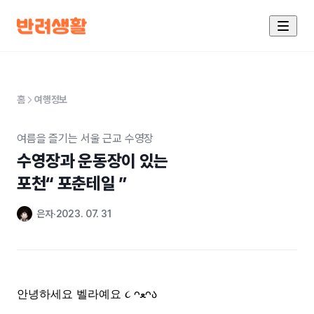
홈
여행정보
여름을 즐기는 서울 근교 수영장
수영장과 운동장이 있는 

포천“ 포춘테일 ”
은자
2023. 07. 31
안녕하세요 벨라예요
ᴖ
ﻌ
ᴖა
૮