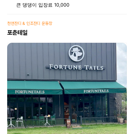
큰 댕댕이 입장료 10,000
천연잔디 & 인조잔디 운동장
포춘테일