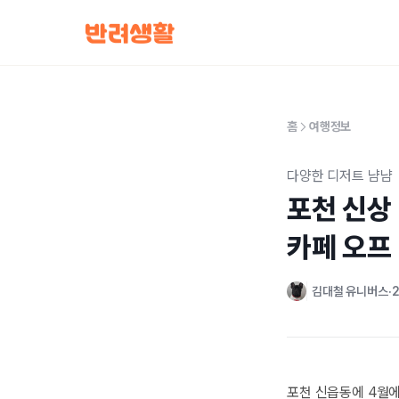
홈
여행정보
다양한 디저트 냠냠
포천 신상 
카페 오프
김대철 유니버스
2
포천 신읍동에 4월에