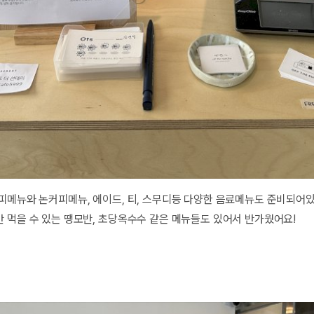
피메뉴와 논커피메뉴, 에이드, 티, 스무디등 다양한 음료메뉴도 준비되어
 먹을 수 있는 땡모반, 초당옥수수 같은 메뉴들도 있어서 반가웠어요!