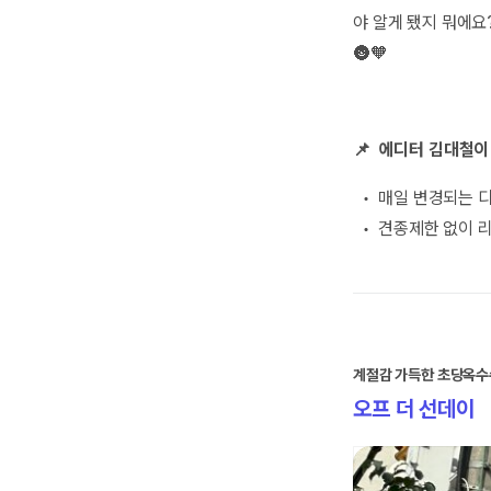
야 알게 됐지 뭐에요
🌚🧡
📌 에디터 김대철이 
• 매일 변경되는 디
• 견종제한 없이 
계절감 가득한 초당옥수
오프 더 선데이