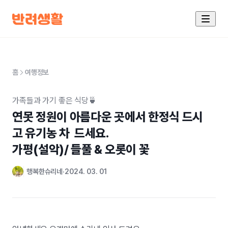
홈
여행정보
가족들과 가기 좋은 식당🍵
연못 정원이 아름다운 곳에서 한정식 드시
고 유기농 차  드세요. 

가평(설악)/ 들풀 & 오롯이 꽃
행복한슈리네
2024. 03. 01