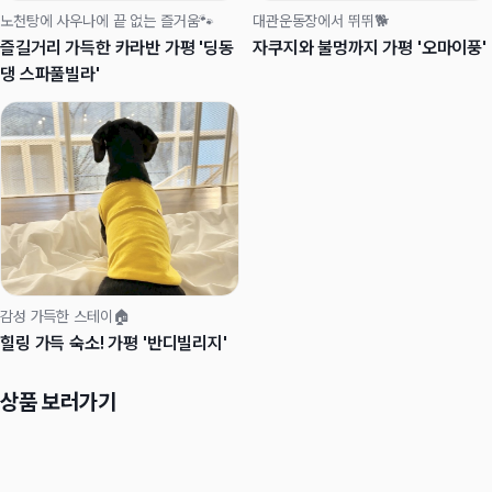
노천탕에 사우나에 끝 없는 즐거움🐾
대관운동장에서 뛰뛰🐕
즐길거리 가득한 카라반 가평 '딩동
자쿠지와 불멍까지 가평 '오마이풍'
댕 스파풀빌라'
감성 가득한 스테이🏠
힐링 가득 숙소! 가평 '반디빌리지'
상품 보러가기