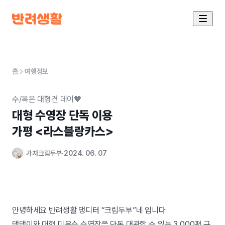
홈
여행정보
수/목은 대형견 데이🧡
대형 수영장 단독 이용

가평 <라스블랑카스>
가자크림두부
2024. 06. 07
안녕하세요 반려생활 댕디터 “크림두부”네 입니다
댕댕이와 대형 미온수 수영장을 단독 대관할 수 있는 3,000평 규