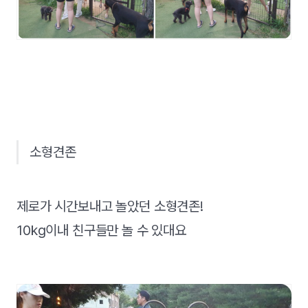
소형견존
제로가 시간보내고 놀았던 소형견존!
10kg이내 친구들만 놀 수 있대요