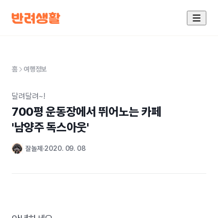
홈
여행정보
달려달려~!
700평 운동장에서 뛰어노는 카페

'남양주 독스아웃'
잘놀제
2020. 09. 08