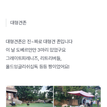
대형견존
대형견존은 진~짜로 대형견 존입니다
이 날 도베르만만 3마리 있었구요
그레이트피레니즈, 리트리버들,
올드잉글리쉬십독 등등 짱이었어요!