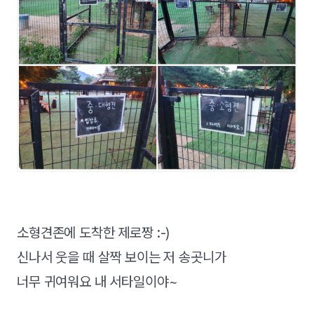
소형견존에 도착한 제로짱 :-)
신나서 웃을 때 살짝 보이는 저 송곳니가
너무 귀여워요 내 서타일이야~