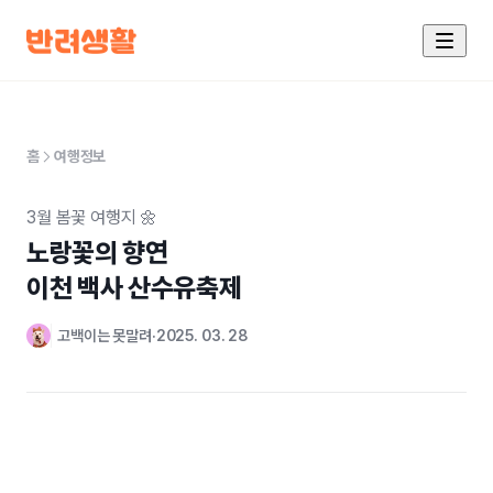
홈
여행정보
3월 봄꽃 여행지 🌼
노랑꽃의 향연 

이천 백사 산수유축제
고백이는 못말려
2025. 03. 28