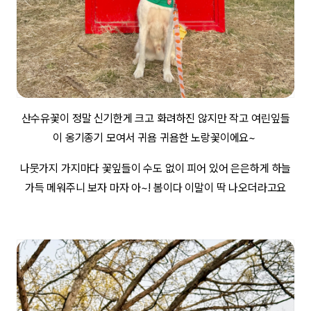
산수유꽃이 정말 신기한게 크고 화려하진 않지만 작고 여린잎들
이 옹기종기 모여서 귀욤 귀욤한 노랑꽃이에요~
나뭇가지 가지마다 꽃잎들이 수도 없이 피어 있어 은은하게 하늘
가득 메워주니 보자 마자 아~! 봄이다 이말이 딱 나오더라고요