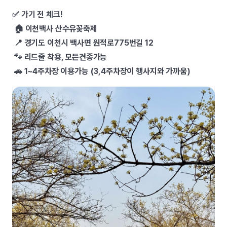
✅ 가기 전 체크!
🏠 이천백사 산수유꽃축제
📍 경기도 이천시 백사면 원적로775번길 12
🐾 리드줄 착용, 모든견종가능
🚗 1~4주차장 이용가능 (3,4주차장이 행사지와 가까움)