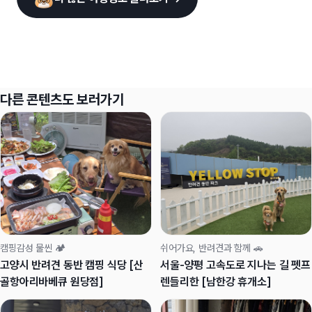
다른 콘텐츠도 보러가기
캠핑감성 물씬 🏕️
쉬어가요, 반려견과 함께 🚗
고양시 반려견 동반 캠핑 식당 [산
서울-양평 고속도로 지나는 길 펫프
골항아리바베큐 원당점]
렌들리한 [남한강 휴개소]