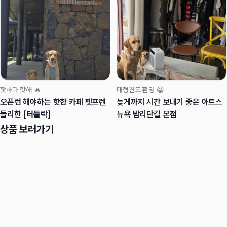
핫하다 핫해 🔥
대형견도 환영 😀
오픈런 해야하는 핫한 카페 펫프렌
늦게까지 시간 보내기 좋은 아트스
들리한 [터틀락]
뉴욕 밤리단길 본점
상품 보러가기