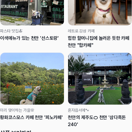
파스타 맛집🍝
레트로 감성 카페
이색메뉴가 있는 천안 '선스토랑'
힙한 할머니집에 놀러온 듯한 카페
천안 "합카페"
미리 맞이하는 가을🌸
혼자옵서예🐾
황화코스모스 카페 천안 '피노카페'
천안의 제주도🍊 천안 '삼다흑돈
240'