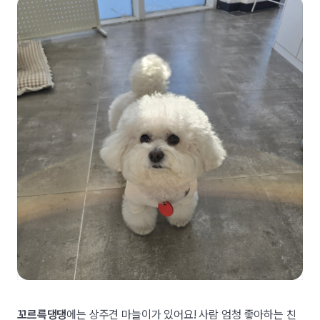
꼬르륵댕댕
에는 상주견 마늘이가 있어요! 사람 엄청 좋아하는 친