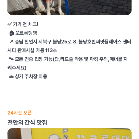
✅ 가기 전 체크!
🏠 꼬르륵댕댕
📍
충남 천안시 서북구 불당25로 8, 불당호반써밋플레이스 센터
시티 판매시설 가동 113호
🐾 모든 견종 입장 가능(단,리드줄 착용 및 마킹 주의,매너를 지
켜주세요)
🚗
상가 주차장 이용
24시간 오픈
천안의 간식 맛집