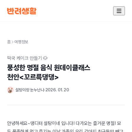
홈
여행정보
떡국 케이크 만들기 🐶
풍성한 명절 음식 원데이클래스

천안<꼬르륵댕댕>
설탕이랑 눈누난나
2026. 01. 20
안녕하세요~댕디터 설탕이네 입니다! 다가오는 즐거운 명절! 모
두 풍족하게 먹고 즐기는 이날 가족인 우리 강아지 친구들만 빼고