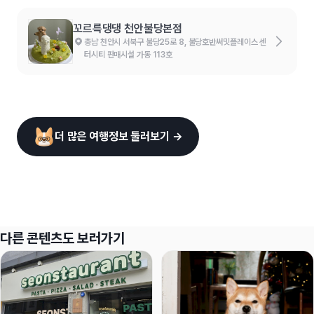
꼬르륵댕댕 천안불당본점
충남 천안시 서북구 불당25로 8, 불당호반써밋플레이스 센
터시티 판매시설 가동 113호
더 많은 여행정보 둘러보기 →
다른 콘텐츠도 보러가기