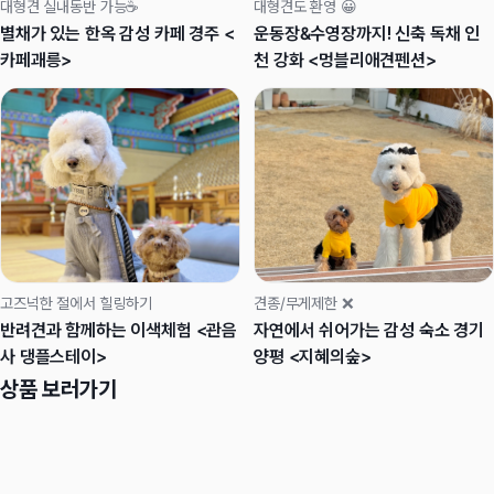
대형견 실내동반 가능☕️
대형견도 환영 😀
별채가 있는 한옥 감성 카페 경주 <
운동장&수영장까지! 신축 독채 인
카페괘릉>
천 강화 <멍블리애견펜션>
고즈넉한 절에서 힐링하기
견종/무게제한 ❌
반려견과 함께하는 이색체험 <관음
자연에서 쉬어가는 감성 숙소 경기
사 댕플스테이>
양평 <지혜의숲>
상품 보러가기