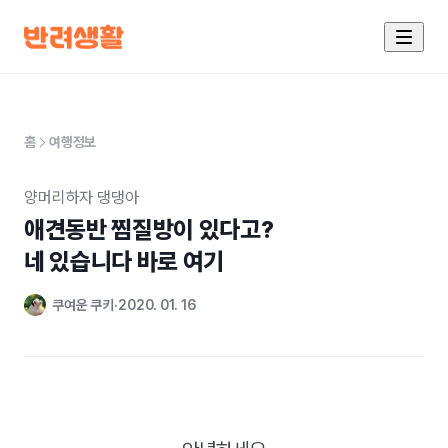
홈
여행정보
양머리하자 댕댕아
애견동반 찜질방이 있다고?

네 있습니다 바로 여기
쿠여운 쿠키
2020. 01. 16