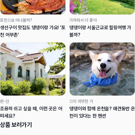
포천으로 떠나볼까?
가까워서 더 좋아
생선구이 맛집도 댕댕이랑 가요! '포
댕댕이랑 서울근교로 힐링여행 가
천 어부촌'
볼까?
편-안
으미 따땃한 거
조용히 쉬고 싶을 때, 이런 곳은 어
댕댕이와 함께 온천을? 애견동반 온
떠세요?
천이 있다는 한 펜션
상품 보러가기