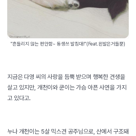
"흔들리지 않는 편안함~ 동생쓰 발침대!"(Feat.왼발은거들뿐)
지금은 다영 씨의 사랑을 듬뿍 받으며 행복한 견생을
살고 있지만, 개천이와 쿤이는 가슴 아픈 사연을 가지
고 있다고.
누나 개천이는 5살 믹스견 공주님으로, 산에서 구조돼