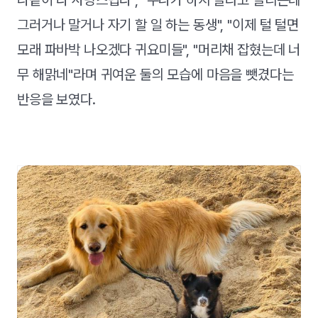
나같이 다 사랑스럽다", "누나가 하지 말라고 말리는데
그러거나 말거나 자기 할 일 하는 동생", "이제 털 털면
모래 파바박 나오겠다 귀요미들", "머리채 잡혔는데 너
무 해맑네"라며 귀여운 둘의 모습에 마음을 뺏겼다는
반응을 보였다.