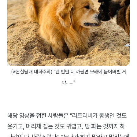
(※현실남매 대화주의) "한 번만 더 까불면 모래에 묻어버릴 거
야……"
해당 영상을 접한 사람들은 "리트리버가 동생인 것도
웃기고, 머리채 잡는 것도 귀엽고, 땅 파는 것까지 하