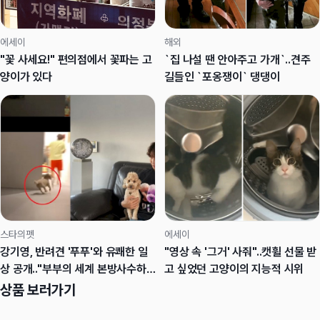
에세이
해외
"꽃 사세요!" 편의점에서 꽃파는 고
`집 나설 땐 안아주고 가개`..견주
양이가 있다
길들인 `포옹쟁이` 댕댕이
스타의펫
에세이
강기영, 반려견 '푸푸'와 유쾌한 일
"영상 속 '그거' 사줘"..캣휠 선물 받
상 공개.."부부의 세계 본방사수하
고 싶었던 고양이의 지능적 시위
러"
상품 보러가기