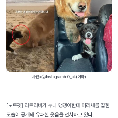
사진=ⓒInstagram/d0_ak(이하)
[노트펫] 리트리버가 누나 댕댕이한테 머리채를 잡힌
모습이 공개돼 유쾌한 웃음을 선사하고 있다.