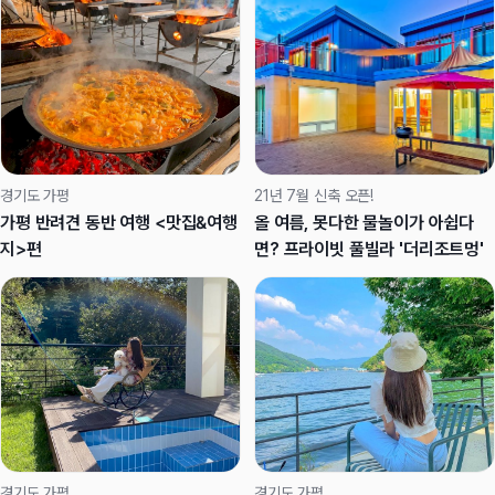
경기도 가평
21년 7월 신축 오픈!
가평 반려견 동반 여행 <맛집&여행
올 여름, 못다한 물놀이가 아쉽다
지>편
면? 프라이빗 풀빌라 '더리조트멍'
경기도 가평
경기도 가평